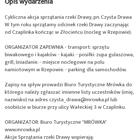
Opis wydarzenia
Cykliczna akcja sprzątania rzeki Drawy, pn. Czysta Drawa
W tym roku sprzątamy odcinek rzeki Drawy zaczynając
od Czaplinka kończąc w Złocieńcu (nocleg w Rzepowie).
ORGANIZATOR ZAPEWNIA - transport: sprzętu
biwakowego i kajaków. - kajaki. - posiłki: zupa gulaszowa,
grill, śniadanie. - miejsce noclegowe na polu
namiotowym w Rzepowie. - parking dla samochodów.
Zapisy na spływ prowadzi Biuro Turystyczne Mrówka do
którego należy zgłaszać imienne listy uczestników (imię,
nazwisko) na adres czysta_drawa@mrowka.pl lub
osobiście w biurze przy ulicy Wałeckiej 3 w Czaplinku.
ORGANIZATOR: Biuro Turystyczne "MRÓWKA"
www.mrowka.pl
Akcje Sprzątania rzeki Drawy wspierają: