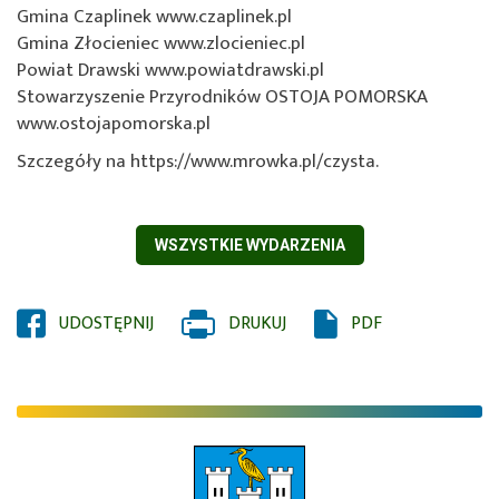
Gmina Czaplinek www.czaplinek.pl
Gmina Złocieniec www.zlocieniec.pl
Powiat Drawski www.powiatdrawski.pl
Stowarzyszenie Przyrodników OSTOJA POMORSKA
www.ostojapomorska.pl
Szczegóły na https://www.mrowka.pl/czysta.
WSZYSTKIE WYDARZENIA
UDOSTĘPNIJ
OTWORZY
DRUKUJ
PDF
SIĘ
W
NOWYM
OKNIE