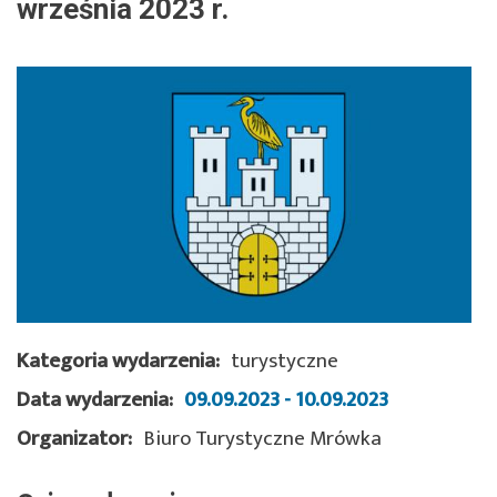
2023
września 2023 r.
r.
|
Urząd
Miejski
w
Czaplinku
Kategoria wydarzenia
turystyczne
Data wydarzenia
09.09.2023 - 10.09.2023
Organizator
Biuro Turystyczne Mrówka