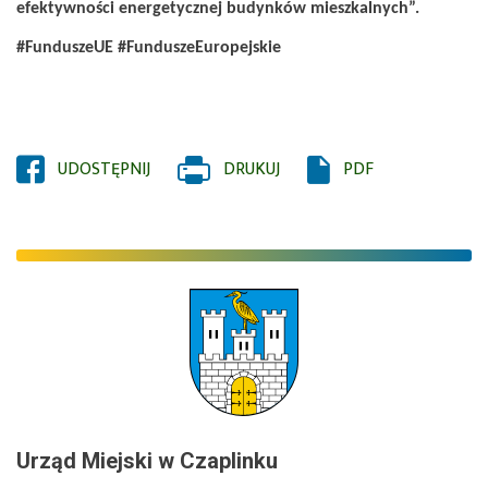
efektywności energetycznej budynków mieszkalnych”.
#FunduszeUE #FunduszeEuropejskie
UDOSTĘPNIJ
OTWORZY
DRUKUJ
PDF
SIĘ
W
NOWYM
OKNIE
Urząd Miejski w Czaplinku