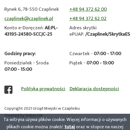
Rynek 6, 78-550 Czaplinek
+48 94 372 62 00
czaplinek@czaplinek.pl
+48 94 372 62 02
Konto e-Doręczeń:
AE:PL-
Adres skrytki
43195-24580-SCCJC-25
ePUAP:
/Czaplinek/SkrytkaE
Godziny pracy:
Czwartek -
07:00 - 17:00
Poniedziałek - Środa
Piątek -
07:00 - 13:00
07:00 - 15:00
Polityka prywatności
Deklaracja dostępności
Copyright 2021 Urząd Miejski w Czaplinku
Created by
Otworzy
Vobacom
Ta witryna używa plików cookie. Więcej informacji o używanych
się
plikach cookie można znaleźć
tutaj
oraz w stopce na naszej
w