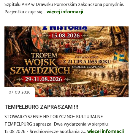
Szpitalu AHP w Drawsku Pomorskim zakończona pomyślnie.
Pacjentka czuje się…
więcej informacji
o
Pierwsza
w
regionie
operacja
kolana
z
użyciem
robota
w
Szpitalu
07-08-2026
AHP
w…
TEMPELBURG ZAPRASZAM !!!
STOWARZYSZENIE HISTORYCZNO- KULTURALNE
TEMPELPURG zaprasza Dwa wydarzenia w sierpniu:
15.08.2026 - Średniowiecze Spotkania z…
więcej informacji
o