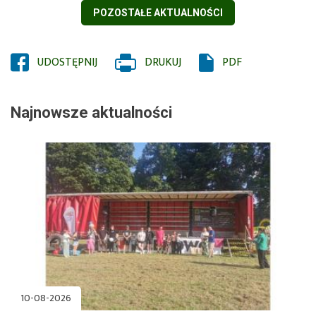
POZOSTAŁE AKTUALNOŚCI
UDOSTĘPNIJ
OTWORZY
DRUKUJ
PDF
SIĘ
W
Najnowsze aktualności
NOWYM
OKNIE
10-08-2026