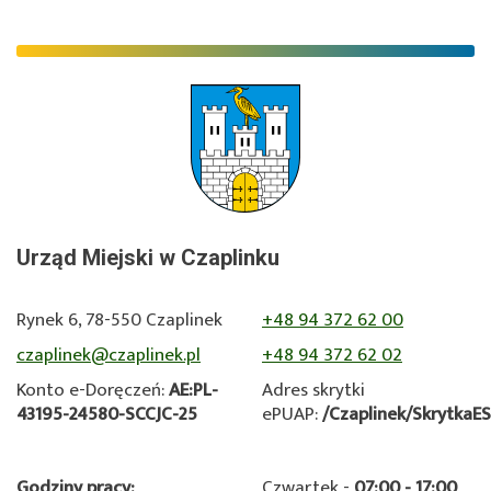
o
Jezioro
Drawsko
–
nowoczesny
monitoring
jakości
wody
Urząd Miejski w Czaplinku
Rynek 6, 78-550 Czaplinek
+48 94 372 62 00
czaplinek@czaplinek.pl
+48 94 372 62 02
Konto e-Doręczeń:
AE:PL-
Adres skrytki
43195-24580-SCCJC-25
ePUAP:
/Czaplinek/SkrytkaE
Godziny pracy:
Czwartek -
07:00 - 17:00