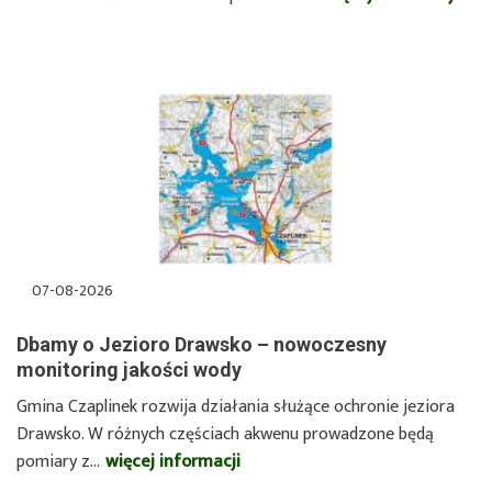
TEM
ZAP
!!!
07-08-2026
Dbamy o Jezioro Drawsko – nowoczesny
monitoring jakości wody
Gmina Czaplinek rozwija działania służące ochronie jeziora
Drawsko. W różnych częściach akwenu prowadzone będą
pomiary z…
więcej informacji
o
Dbamy