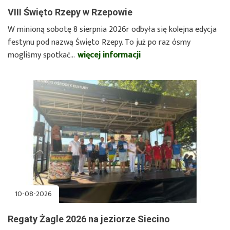
VIII Święto Rzepy w Rzepowie
W minioną sobotę 8 sierpnia 2026r odbyła się kolejna edycja
festynu pod nazwą Święto Rzepy. To już po raz ósmy
mogliśmy spotkać…
więcej informacji
o
VIII
Święto
Rzepy
w
Rzepowie
10-08-2026
Regaty Żagle 2026 na jeziorze Siecino